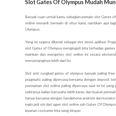
Slot Gates Of Olympus Mudah Munc
Banyak cuan untuk kamu sebagian pemain slot Gates of o
online menarik bermain di situs kami, nantikan apa lagi
Olympus.
Yang ini segera dikenal sebagai slot demo aplikasi P
slot Gates of Olympus mengingati kita terhadap games 
mainkan dan mengetes slot online ini secara ekstensi
menyenanginya lebih dari itu
Slot anti rungkad gates of olympus banyak paling free 
pragmatic paling dipercaya bersama dengan deposit te
permainan slot online paling dipercaya saat ini ini y
sekiranya kalian berusaha lebih keras dan kuasai perma
hanya bersama dengan handphone android dan koneksi in
ingin jadi sisi dari agen slot online sah Gates Of Olympus
layanan costumer kita yang eksper.