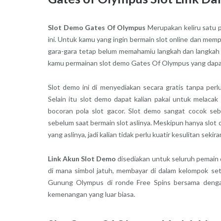
Slot Demo Gates Of Olympus
Merupakan keliru satu pr
ini. Untuk kamu yang ingin bermain slot online dan mem
gara-gara tetap belum memahamiu langkah dan langkah s
kamu permainan slot demo Gates Of Olympus yang dapat 
Slot demo ini di menyediakan secara gratis tanpa per
Selain itu slot demo dapat kalian pakai untuk melaca
bocoran pola slot gacor. Slot demo sangat cocok seba
sebelum saat bermain slot aslinya. Meskipun hanya slot 
yang aslinya, jadi kalian tidak perlu kuatir kesulitan seki
Link Akun Slot Demo
disediakan untuk seluruh pemain 
di mana simbol jatuh, membayar di dalam kelompok set
Gunung Olympus di ronde Free Spins bersama dengan
kemenangan yang luar biasa.