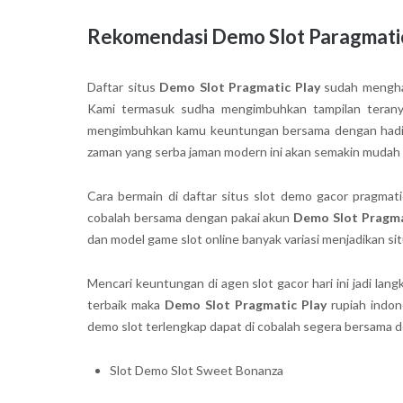
Rekomendasi Demo Slot Paragmatic
Daftar situs
Demo Slot Pragmatic Play
sudah menghad
Kami termasuk sudha mengimbuhkan tampilan teranya
mengimbuhkan kamu keuntungan bersama dengan hadirny
zaman yang serba jaman modern ini akan semakin mudah
Cara bermain di daftar situs slot demo gacor pragmati
cobalah bersama dengan pakai akun
Demo Slot Pragma
dan model game slot online banyak variasi menjadikan sit
Mencari keuntungan di agen slot gacor hari ini jadi la
terbaik maka
Demo Slot Pragmatic Play
rupiah indon
demo slot terlengkap dapat di cobalah segera bersama 
Slot Demo Slot Sweet Bonanza