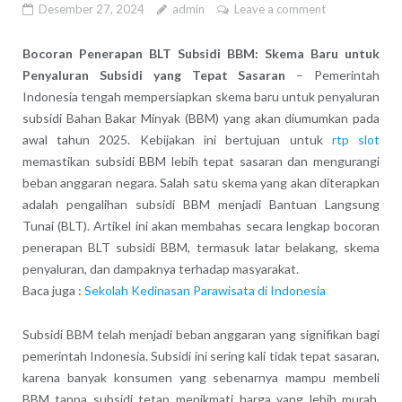
Desember 27, 2024
admin
Leave a comment
Bocoran Penerapan BLT Subsidi BBM: Skema Baru untuk
Penyaluran Subsidi yang Tepat Sasaran
– Pemerintah
Indonesia tengah mempersiapkan skema baru untuk penyaluran
subsidi Bahan Bakar Minyak (BBM) yang akan diumumkan pada
awal tahun 2025. Kebijakan ini bertujuan untuk
rtp slot
memastikan subsidi BBM lebih tepat sasaran dan mengurangi
beban anggaran negara. Salah satu skema yang akan diterapkan
adalah pengalihan subsidi BBM menjadi Bantuan Langsung
Tunai (BLT). Artikel ini akan membahas secara lengkap bocoran
penerapan BLT subsidi BBM, termasuk latar belakang, skema
penyaluran, dan dampaknya terhadap masyarakat.
Baca juga :
Sekolah Kedinasan Parawisata di Indonesia
Subsidi BBM telah menjadi beban anggaran yang signifikan bagi
pemerintah Indonesia. Subsidi ini sering kali tidak tepat sasaran,
karena banyak konsumen yang sebenarnya mampu membeli
BBM tanpa subsidi tetap menikmati harga yang lebih murah.