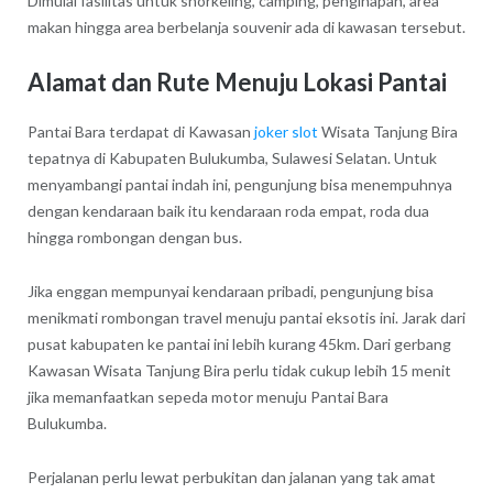
Dimulai fasilitas untuk snorkeling, camping, penginapan, area
makan hingga area berbelanja souvenir ada di kawasan tersebut.
Alamat dan Rute Menuju Lokasi Pantai
Pantai Bara terdapat di Kawasan
joker slot
Wisata Tanjung Bira
tepatnya di Kabupaten Bulukumba, Sulawesi Selatan. Untuk
menyambangi pantai indah ini, pengunjung bisa menempuhnya
dengan kendaraan baik itu kendaraan roda empat, roda dua
hingga rombongan dengan bus.
Jika enggan mempunyai kendaraan pribadi, pengunjung bisa
menikmati rombongan travel menuju pantai eksotis ini. Jarak dari
pusat kabupaten ke pantai ini lebih kurang 45km. Dari gerbang
Kawasan Wisata Tanjung Bira perlu tidak cukup lebih 15 menit
jika memanfaatkan sepeda motor menuju Pantai Bara
Bulukumba.
Perjalanan perlu lewat perbukitan dan jalanan yang tak amat