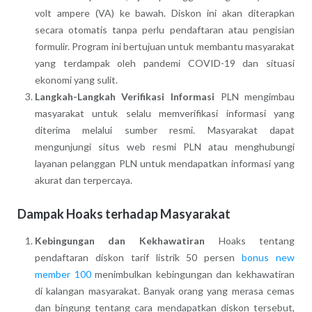
volt ampere (VA) ke bawah. Diskon ini akan diterapkan
secara otomatis tanpa perlu pendaftaran atau pengisian
formulir. Program ini bertujuan untuk membantu masyarakat
yang terdampak oleh pandemi COVID-19 dan situasi
ekonomi yang sulit.
Langkah-Langkah Verifikasi Informasi
PLN mengimbau
masyarakat untuk selalu memverifikasi informasi yang
diterima melalui sumber resmi. Masyarakat dapat
mengunjungi situs web resmi PLN atau menghubungi
layanan pelanggan PLN untuk mendapatkan informasi yang
akurat dan terpercaya.
Dampak Hoaks terhadap Masyarakat
Kebingungan dan Kekhawatiran
Hoaks tentang
pendaftaran diskon tarif listrik 50 persen
bonus new
member 100
menimbulkan kebingungan dan kekhawatiran
di kalangan masyarakat. Banyak orang yang merasa cemas
dan bingung tentang cara mendapatkan diskon tersebut,