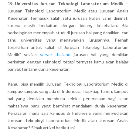
19 Universitas Jurusan Teknologi Laboratorium Medik –
Jurusan Teknologi Laboratorium Medik atau Jurusan Analis
Kesehatan termasuk salah satu jurusan kuliah yang diminati
karena masih berkaitan dengan bidang kesehatan. Bila
berkeinginan menempuh studi di jurusan hal yang demikian, cari
tahu universitas yang menawarkan jurusannya. Pernah
terpikirkan untuk kuliah di Jurusan Teknologi Laboratorium
Medik? sekilas
server thailand
jurusan hal yang demikian
berkaitan dengan teknologi, tetapi ternyata kamu akan belajar
banyak tentang dunia kesehatan.
Kamu bisa memilih Jurusan Teknologi Laboratorium Medik di
kampus-kampus yang ada di Indonesia. Tiap-tiap tahun, kampus
hal yang demikian membuka seleksi penerimaan bagi calon
mahasiswa baru yang berminat mendalami dunia kesehatan.
Penasaran mana saja kampus di Indonesia yang menyediakan
Jurusan Teknologi Laboratorium Medik atau Jurusan Analis
Kesehatan? Simak artikel berikut ini.