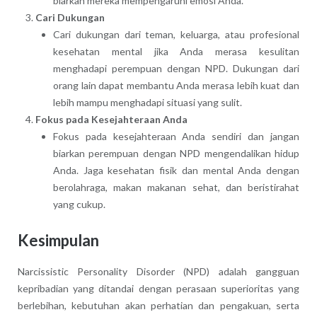
biarkan mereka mempengaruhi emosi Anda.
Cari Dukungan
Cari dukungan dari teman, keluarga, atau profesional
kesehatan mental jika Anda merasa kesulitan
menghadapi perempuan dengan NPD. Dukungan dari
orang lain dapat membantu Anda merasa lebih kuat dan
lebih mampu menghadapi situasi yang sulit.
Fokus pada Kesejahteraan Anda
Fokus pada kesejahteraan Anda sendiri dan jangan
biarkan perempuan dengan NPD mengendalikan hidup
Anda. Jaga kesehatan fisik dan mental Anda dengan
berolahraga, makan makanan sehat, dan beristirahat
yang cukup.
Kesimpulan
Narcissistic Personality Disorder (NPD) adalah gangguan
kepribadian yang ditandai dengan perasaan superioritas yang
berlebihan, kebutuhan akan perhatian dan pengakuan, serta