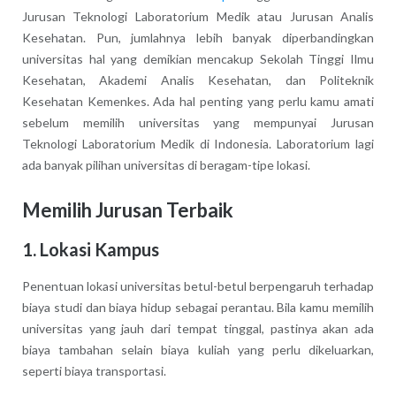
Jurusan Teknologi Laboratorium Medik atau Jurusan Analis
Kesehatan. Pun, jumlahnya lebih banyak diperbandingkan
universitas hal yang demikian mencakup Sekolah Tinggi Ilmu
Kesehatan, Akademi Analis Kesehatan, dan Politeknik
Kesehatan Kemenkes. Ada hal penting yang perlu kamu amati
sebelum memilih universitas yang mempunyai Jurusan
Teknologi Laboratorium Medik di Indonesia. Laboratorium lagi
ada banyak pilihan universitas di beragam-tipe lokasi.
Memilih Jurusan Terbaik
1. Lokasi Kampus
Penentuan lokasi universitas betul-betul berpengaruh terhadap
biaya studi dan biaya hidup sebagai perantau. Bila kamu memilih
universitas yang jauh dari tempat tinggal, pastinya akan ada
biaya tambahan selain biaya kuliah yang perlu dikeluarkan,
seperti biaya transportasi.