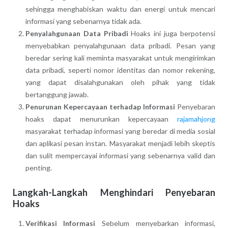
sehingga menghabiskan waktu dan energi untuk mencari
informasi yang sebenarnya tidak ada.
Penyalahgunaan Data Pribadi
Hoaks ini juga berpotensi
menyebabkan penyalahgunaan data pribadi. Pesan yang
beredar sering kali meminta masyarakat untuk mengirimkan
data pribadi, seperti nomor identitas dan nomor rekening,
yang dapat disalahgunakan oleh pihak yang tidak
bertanggung jawab.
Penurunan Kepercayaan terhadap Informasi
Penyebaran
hoaks dapat menurunkan kepercayaan
rajamahjong
masyarakat terhadap informasi yang beredar di media sosial
dan aplikasi pesan instan. Masyarakat menjadi lebih skeptis
dan sulit mempercayai informasi yang sebenarnya valid dan
penting.
Langkah-Langkah Menghindari Penyebaran
Hoaks
Verifikasi Informasi
Sebelum menyebarkan informasi,