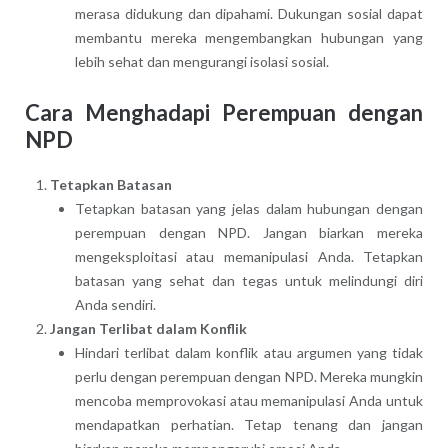
merasa didukung dan dipahami. Dukungan sosial dapat
membantu mereka mengembangkan hubungan yang
lebih sehat dan mengurangi isolasi sosial.
Cara Menghadapi Perempuan dengan
NPD
Tetapkan Batasan
Tetapkan batasan yang jelas dalam hubungan dengan
perempuan dengan NPD. Jangan biarkan mereka
mengeksploitasi atau memanipulasi Anda. Tetapkan
batasan yang sehat dan tegas untuk melindungi diri
Anda sendiri.
Jangan Terlibat dalam Konflik
Hindari terlibat dalam konflik atau argumen yang tidak
perlu dengan perempuan dengan NPD. Mereka mungkin
mencoba memprovokasi atau memanipulasi Anda untuk
mendapatkan perhatian. Tetap tenang dan jangan