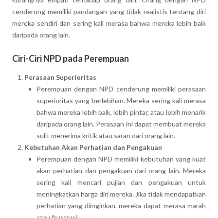
cenderung memiliki pandangan yang tidak realistis tentang diri
mereka sendiri dan sering kali merasa bahwa mereka lebih baik
daripada orang lain.
Ciri-Ciri NPD pada Perempuan
Perasaan Superioritas
Perempuan dengan NPD cenderung memiliki perasaan
superioritas yang berlebihan. Mereka sering kali merasa
bahwa mereka lebih baik, lebih pintar, atau lebih menarik
daripada orang lain. Perasaan ini dapat membuat mereka
sulit menerima kritik atau saran dari orang lain.
Kebutuhan Akan Perhatian dan Pengakuan
Perempuan dengan NPD memiliki kebutuhan yang kuat
akan perhatian dan pengakuan dari orang lain. Mereka
sering kali mencari pujian dan pengakuan untuk
meningkatkan harga diri mereka. Jika tidak mendapatkan
perhatian yang diinginkan, mereka dapat merasa marah
atau frustrasi.