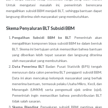
Untuk mengatasi masalah ini, pemerintah berencana
mengalihkan subsidi BBM menjadi BLT, sehingga bantuan dapat
langsung diterima oleh masyarakat yang membutuhkan.
Skema Penyaluran BLT Subsidi BBM
Pengalihan Subsidi BBM ke BLT
Pemerintah akan
mengalihkan komponen biaya subsidi BBM ke dalam bentuk
BLT. Skema ini bertujuan untuk memastikan bahwa bantuan
yang diberikan lebih tepat sasaran dan langsung diterima
oleh masyarakat yang membutuhkan.
Data Penerima BLT
Badan Pusat Statistik (BPS) tengah
menyusun data calon penerima BLT pengganti subsidi BBM.
Data ini akan mencakup kelompok masyarakat yang berhak
menerima bantuan, termasuk pelaku Usaha Mikro, Kecil, dan
Menengah (UMKM) serta pengemudi ojek online (ojol).
Pemerintah ingin memastikan bahwa pendistribusian BLT
tidak salah sasaran.
Skema Blending
Penyaluran subsidi BBM nantinya akan