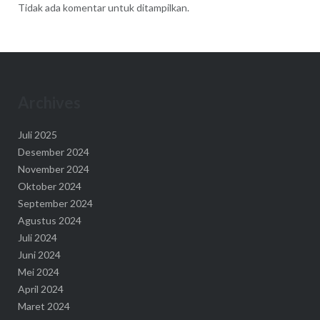
Tidak ada komentar untuk ditampilkan.
Archives
Juli 2025
Desember 2024
November 2024
Oktober 2024
September 2024
Agustus 2024
Juli 2024
Juni 2024
Mei 2024
April 2024
Maret 2024