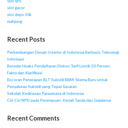
slot qris
slot gacor
slot depo 10k
mahjong
Recent Posts
Perkembangan Desain Interior di Indonesia Berbasis Teknologi
Informasi
Beredar Hoaks Pendaftaran Diskon Tarif Listrik 50 Persen:
Fakta dan Klarifikasi
Bocoran Penerapan BLT Subsidi BBM: Skema Baru untuk
Penyaluran Subsidi yang Tepat Sasaran
Sekolah Kedinasan Parawisata di Indonesia
Ciri-Ciri NPD pada Perempuan: Kenali Tanda dan Gejalanya
Recent Comments