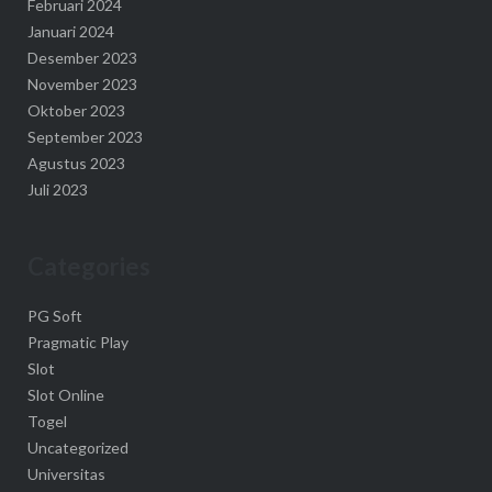
Februari 2024
Januari 2024
Desember 2023
November 2023
Oktober 2023
September 2023
Agustus 2023
Juli 2023
Categories
PG Soft
Pragmatic Play
Slot
Slot Online
Togel
Uncategorized
Universitas