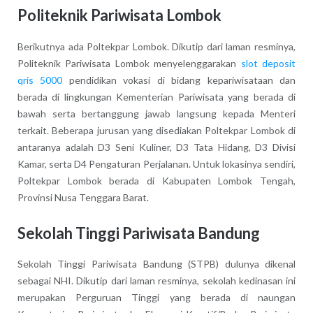
Politeknik Pariwisata Lombok
Berikutnya ada Poltekpar Lombok. Dikutip dari laman resminya,
Politeknik Pariwisata Lombok menyelenggarakan
slot deposit
qris 5000
pendidikan vokasi di bidang kepariwisataan dan
berada di lingkungan Kementerian Pariwisata yang berada di
bawah serta bertanggung jawab langsung kepada Menteri
terkait. Beberapa jurusan yang disediakan Poltekpar Lombok di
antaranya adalah D3 Seni Kuliner, D3 Tata Hidang, D3 Divisi
Kamar, serta D4 Pengaturan Perjalanan. Untuk lokasinya sendiri,
Poltekpar Lombok berada di Kabupaten Lombok Tengah,
Provinsi Nusa Tenggara Barat.
Sekolah Tinggi Pariwisata Bandung
Sekolah Tinggi Pariwisata Bandung (STPB) dulunya dikenal
sebagai NHI. Dikutip dari laman resminya, sekolah kedinasan ini
merupakan Perguruan Tinggi yang berada di naungan