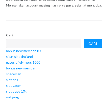
Mengenakan account masing masing ya guys. selamat mencoba.
Cari
CARI
bonus new member 100
situs slot thailand
gates of olympus 1000
bonus new member
spaceman
slot qris
slot gacor
slot depo 10k
mahjong