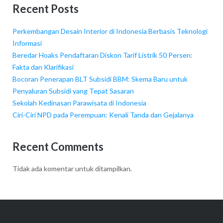
Recent Posts
Perkembangan Desain Interior di Indonesia Berbasis Teknologi
Informasi
Beredar Hoaks Pendaftaran Diskon Tarif Listrik 50 Persen:
Fakta dan Klarifikasi
Bocoran Penerapan BLT Subsidi BBM: Skema Baru untuk
Penyaluran Subsidi yang Tepat Sasaran
Sekolah Kedinasan Parawisata di Indonesia
Ciri-Ciri NPD pada Perempuan: Kenali Tanda dan Gejalanya
Recent Comments
Tidak ada komentar untuk ditampilkan.