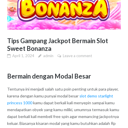
Tips Gampang Jackpot Bermain Slot
Sweet Bonanza
April 1, 2024
admin
Leave a comment
Bermain dengan Modal Besar
Tentunya ini menjadi salah satu poin penting untuk para player,
karena dengan kamu punyai modal besar
slot demo starlight
princess 1000
kamu dapat berkali kali menyepin sampai kamu
mendapatkan obyek yang kamu miliki, umumnya termasuk kamu
dapat berkali kali membeli free spin agar memancing jackpotnya
keluar. Biasanya kisaran modal yang kamu butuhkan adalah Rp