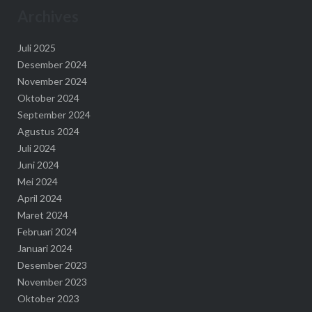
Archives
Juli 2025
Desember 2024
November 2024
Oktober 2024
September 2024
Agustus 2024
Juli 2024
Juni 2024
Mei 2024
April 2024
Maret 2024
Februari 2024
Januari 2024
Desember 2023
November 2023
Oktober 2023